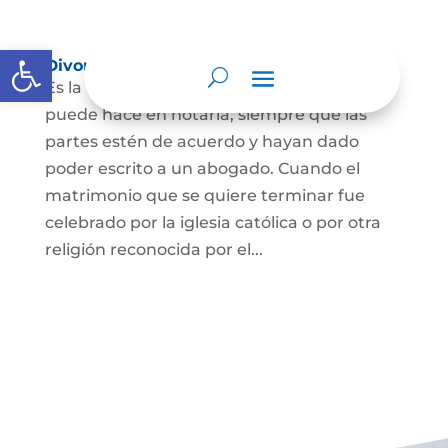
Abrir barra de herramientas
Divorcio
Es la terminación del Matrimonio Civil y se
puede hace en notaría, siempre que las
partes estén de acuerdo y hayan dado
poder escrito a un abogado. Cuando el
matrimonio que se quiere terminar fue
celebrado por la iglesia católica o por otra
religión reconocida por el...