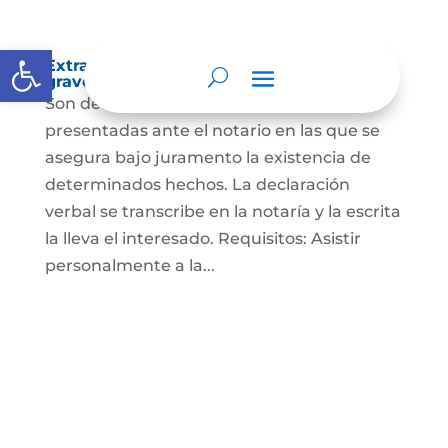
Abrir barra de herramientas
Extra-proceso o declaración bajo la
gravedad de juramento
Son declaraciones verbales o escritas
presentadas ante el notario en las que se
asegura bajo juramento la existencia de
determinados hechos. La declaración
verbal se transcribe en la notaría y la escrita
la lleva el interesado. Requisitos: Asistir
personalmente a la...