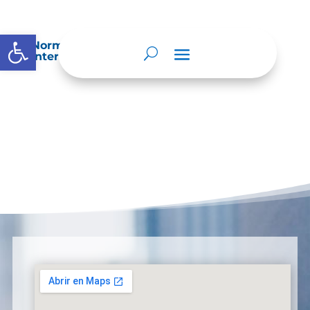
Abrir barra de herramientas
Normatividad especial que les aplique de
interés.