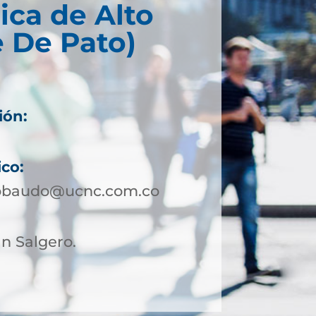
ica de Alto
 De Pato)
ión:
ico:
tobaudo@ucnc.com.co
n Salgero.