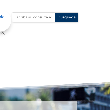
cia
io,