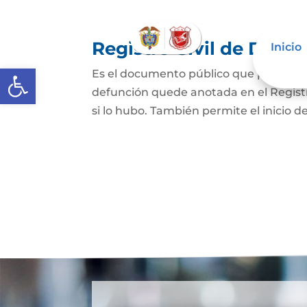
Registro Civil de Defu
Inicio
Abrir barra de herramientas
Es el documento público que prueba el
defunción quede anotada en el Registro
si lo hubo. También permite el inicio de