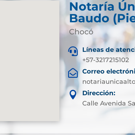
Notaría Ún
Baudo (Pie
Chocó
Líneas de atenc

+57-3217215102
Correo electrón

notariaunicaal
Dirección:

Calle Avenida Sa