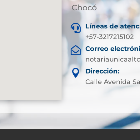
Chocó
Líneas de atenc

+57-3217215102
Correo electrón

notariaunicaal
Dirección:

Calle Avenida Sa