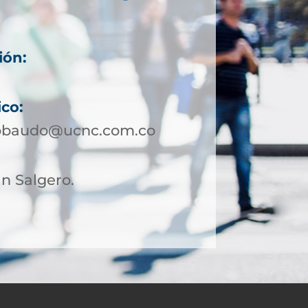
ión:
ico:
tobaudo@ucnc.com.co
n Salgero.